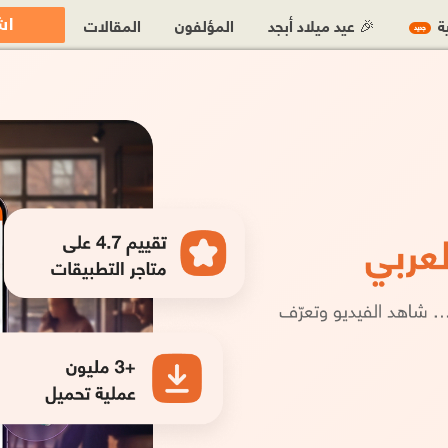
اش
ية
🎉 عيد ميلاد أبجد
المؤلفون
المقالات
جديد