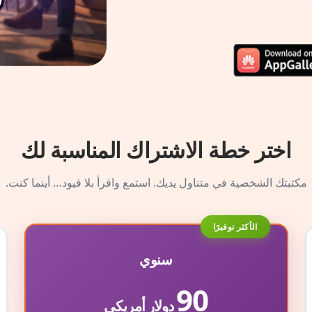
اختر خطة الاشتراك المناسبة لك
مكتبتك الشخصية في متناول يديك. استمع واقرأ بلا قيود… أينما كنت.
الأكثر توفيرًا
سنوي
90
دولار أمريكي