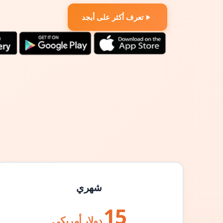
تعرف أكثر على أبجد
شهري
15
دولار أمريكي