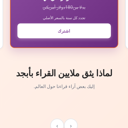
بدلا من
180
دولار أمريكي
تجدد كل سنة بالسعر الأصلي
اشترك
لماذا يثق ملايين القراء بأبجد
إليك بعض آراء قراءنا حول العالم.
›
‹