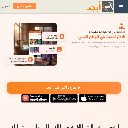
اشترك الآن
دخول
تعرف أكثر على أبجد