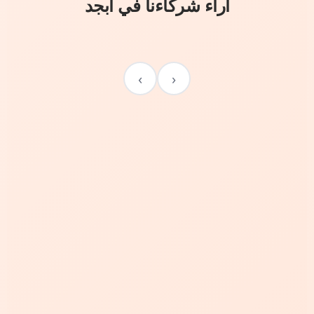
آراء شركاءنا في أبجد
›
‹