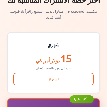
اختر خطة الاشتراك المناسبة لك
مكتبتك الشخصية في متناول يديك. استمع واقرأ بلا قيود…
أينما كنت.
شهري
15
دولار أمريكي
تجدد كل شهر بالسعر الأصلي
اشترك
الأكثر توفيرًا