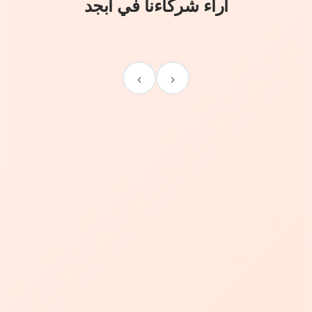
آراء شركاءنا في أبجد
›
‹