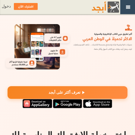
اشترك الآن
دخول
تعرف أكثر على أبجد