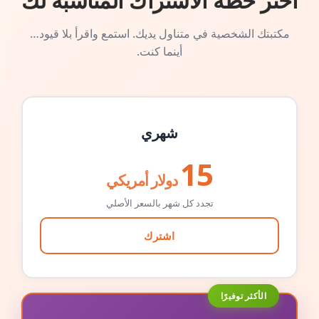
اختر خطة الاشتراك المناسبة لك
مكتبتك الشخصية في متناول يديك. استمع واقرأ بلا قيود…
أينما كنت.
شهري
15
دولار أمريكي
تجدد كل شهر بالسعر الأصلي
اشترك
الأكثر توفيرًا