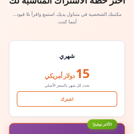
اختر خطة الاشتراك المناسبة لك
مكتبتك الشخصية في متناول يديك. استمع واقرأ بلا قيود…
أينما كنت.
شهري
15
دولار أمريكي
تجدد كل شهر بالسعر الأصلي
اشترك
الأكثر توفيرًا