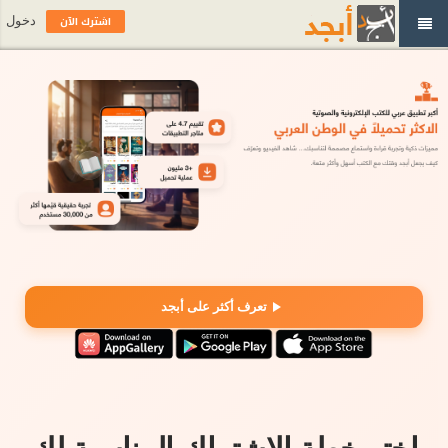
اشترك الآن
دخول
تعرف أكثر على أبجد