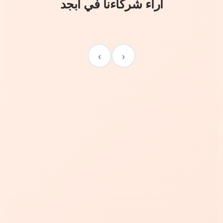
آراء شركاءنا في أبجد
›
‹