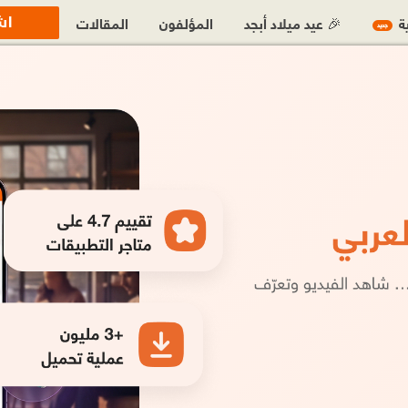
اش
ية
🎉 عيد ميلاد أبجد
المؤلفون
المقالات
جديد