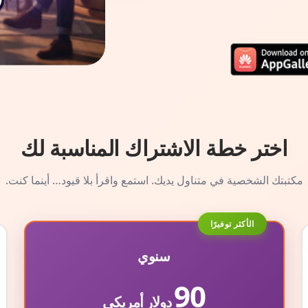
اختر خطة الاشتراك المناسبة لك
مكتبتك الشخصية في متناول يديك. استمع واقرأ بلا قيود… أينما كنت.
الأكثر توفيرًا
سنوي
90
دولار أمريكي