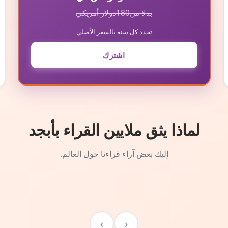
بدلا من
180
دولار أمريكي
تجدد كل سنة بالسعر الأصلي
اشترك
لماذا يثق ملايين القراء بأبجد
إليك بعض آراء قراءنا حول العالم.
›
‹