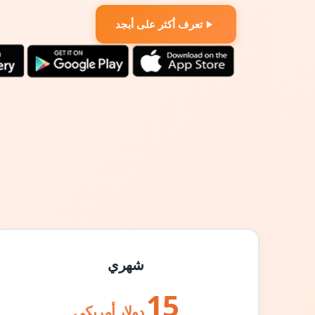
تعرف أكثر على أبجد
شهري
15
دولار أمريكي