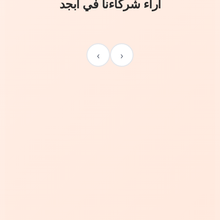
آراء شركاءنا في أبجد
›
‹