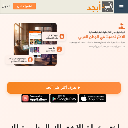
اشترك الآن
دخول
تعرف أكثر على أبجد