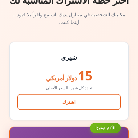
اختر خطة الاشتراك المناسبة لك
مكتبتك الشخصية في متناول يديك. استمع واقرأ بلا قيود…
أينما كنت.
شهري
15
دولار أمريكي
تجدد كل شهر بالسعر الأصلي
اشترك
الأكثر توفيرًا