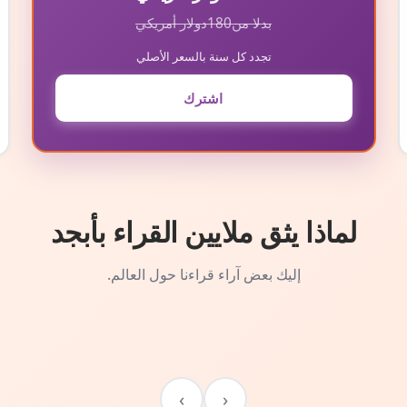
بدلا من
180
دولار أمريكي
تجدد كل سنة بالسعر الأصلي
اشترك
لماذا يثق ملايين القراء بأبجد
إليك بعض آراء قراءنا حول العالم.
›
‹