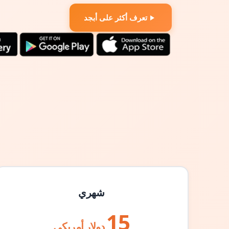
تعرف أكثر على أبجد
شهري
15
دولار أمريكي