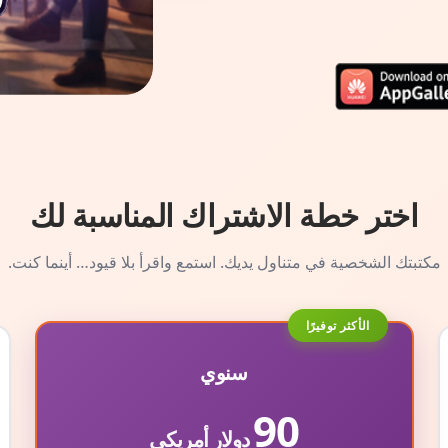
اختر خطة الاشتراك المناسبة لك
مكتبتك الشخصية في متناول يديك. استمع واقرأ بلا قيود… أينما كنت.
الأكثر توفيرًا
سنوي
90
دولار أمريكي