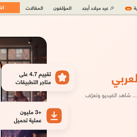
اش
ية
🎉 عيد ميلاد أبجد
المؤلفون
المقالات
جديد