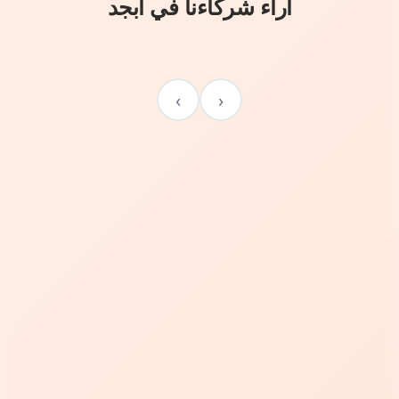
آراء شركاءنا في أبجد
›
‹