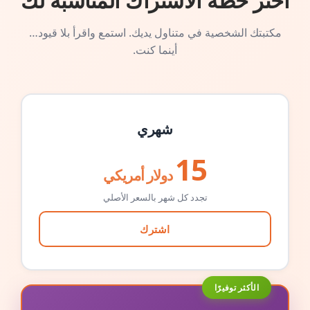
اختر خطة الاشتراك المناسبة لك
مكتبتك الشخصية في متناول يديك. استمع واقرأ بلا قيود…
أينما كنت.
شهري
15
دولار أمريكي
تجدد كل شهر بالسعر الأصلي
اشترك
الأكثر توفيرًا