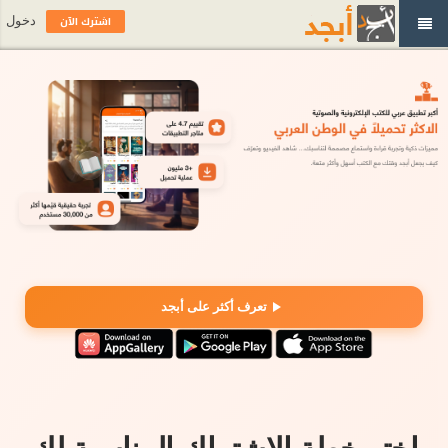
اشترك الآن
دخول
تعرف أكثر على أبجد