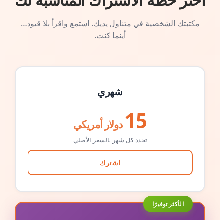
اختر خطة الاشتراك المناسبة لك
مكتبتك الشخصية في متناول يديك. استمع واقرأ بلا قيود…
أينما كنت.
شهري
15
دولار أمريكي
تجدد كل شهر بالسعر الأصلي
اشترك
الأكثر توفيرًا