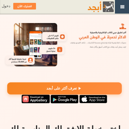
اشترك الآن
دخول
تعرف أكثر على أبجد