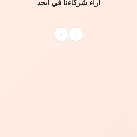
آراء شركاءنا في أبجد
›
‹