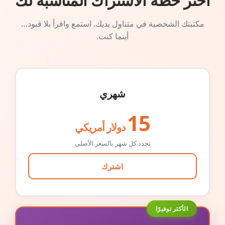
اختر خطة الاشتراك المناسبة لك
مكتبتك الشخصية في متناول يديك. استمع واقرأ بلا قيود…
أينما كنت.
شهري
15
دولار أمريكي
تجدد كل شهر بالسعر الأصلي
اشترك
الأكثر توفيرًا