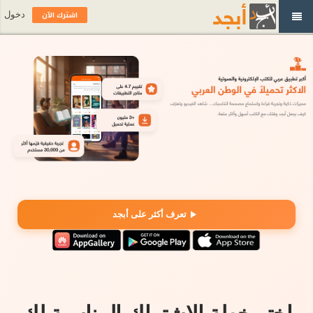
اشترك الآن
دخول
تعرف أكثر على أبجد