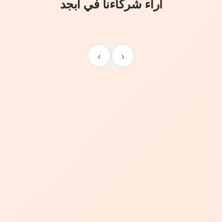
آراء شركاءنا في أبجد
›
‹