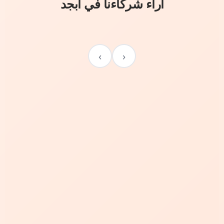
آراء شركاءنا في أبجد
›
‹