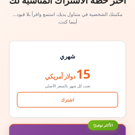
اختر خطة الاشتراك المناسبة لك
مكتبتك الشخصية في متناول يديك. استمع واقرأ بلا قيود…
أينما كنت.
شهري
15
دولار أمريكي
تجدد كل شهر بالسعر الأصلي
اشترك
الأكثر توفيرًا