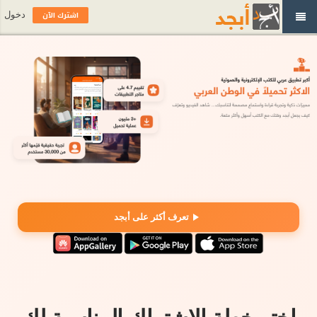
اشترك الآن
دخول
تعرف أكثر على أبجد