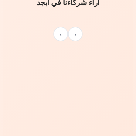
آراء شركاءنا في أبجد
›
‹