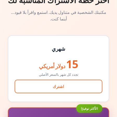
اختر خطة الاشتراك المناسبة لك
مكتبتك الشخصية في متناول يديك. استمع واقرأ بلا قيود…
أينما كنت.
شهري
15
دولار أمريكي
تجدد كل شهر بالسعر الأصلي
اشترك
الأكثر توفيرًا