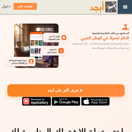
اشترك الآن
دخول
تعرف أكثر على أبجد