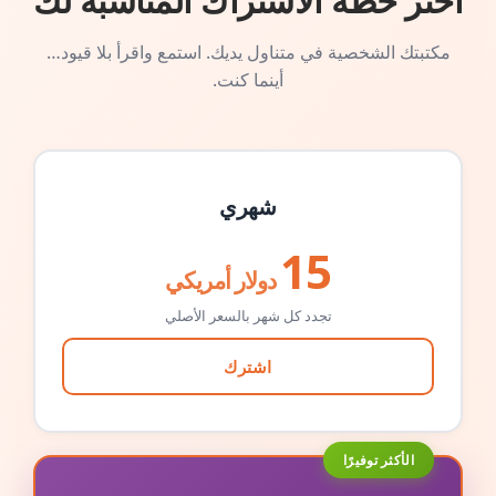
اختر خطة الاشتراك المناسبة لك
مكتبتك الشخصية في متناول يديك. استمع واقرأ بلا قيود…
أينما كنت.
شهري
15
دولار أمريكي
تجدد كل شهر بالسعر الأصلي
اشترك
الأكثر توفيرًا