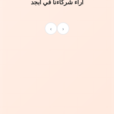
آراء شركاءنا في أبجد
›
‹