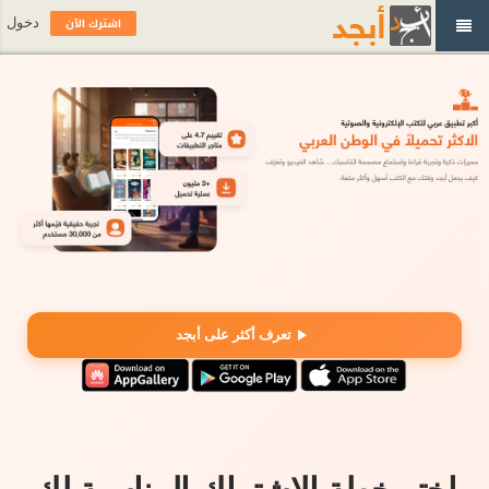
اشترك الآن
دخول
تعرف أكثر على أبجد