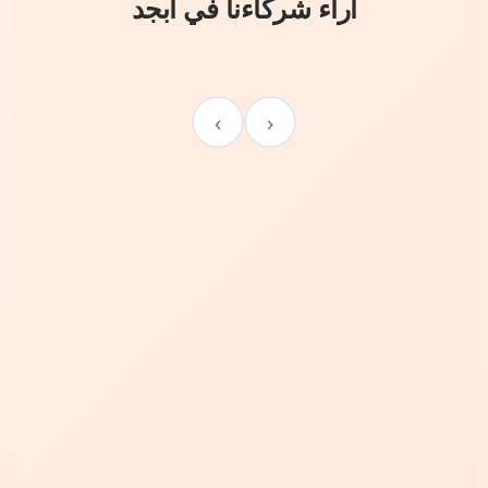
آراء شركاءنا في أبجد
›
‹