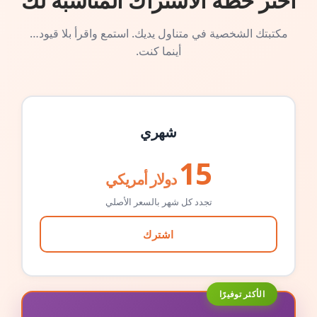
اختر خطة الاشتراك المناسبة لك
مكتبتك الشخصية في متناول يديك. استمع واقرأ بلا قيود…
أينما كنت.
شهري
15
دولار أمريكي
تجدد كل شهر بالسعر الأصلي
اشترك
الأكثر توفيرًا