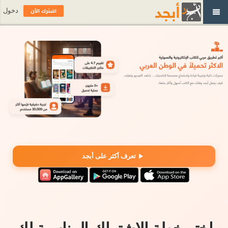
اشترك الآن
دخول
تعرف أكثر على أبجد