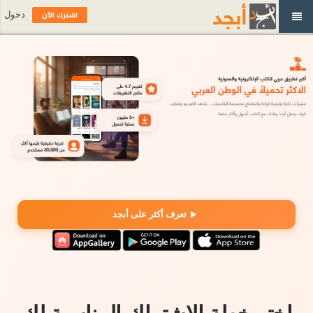
اشترك الآن
دخول
تعرف أكثر على أبجد