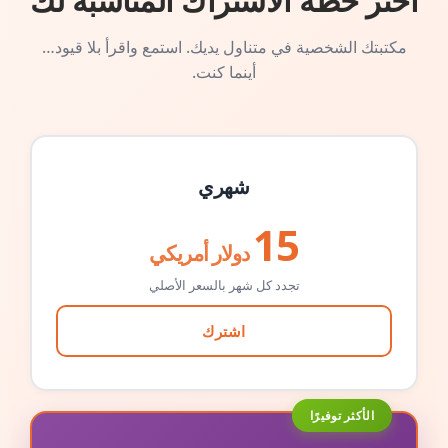
اختر خطة الاشتراك المناسبة لك
مكتبتك الشخصية في متناول يديك. استمع واقرأ بلا قيود…
أينما كنت.
شهري
15
دولار أمريكي
تجدد كل شهر بالسعر الأصلي
اشترك
الأكثر توفيرًا