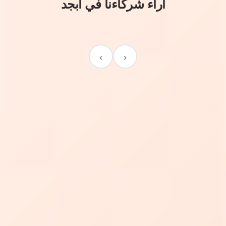
آراء شركاءنا في أبجد
›
‹