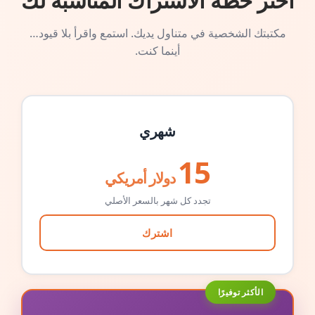
اختر خطة الاشتراك المناسبة لك
مكتبتك الشخصية في متناول يديك. استمع واقرأ بلا قيود…
أينما كنت.
شهري
15
دولار أمريكي
تجدد كل شهر بالسعر الأصلي
اشترك
الأكثر توفيرًا