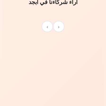
آراء شركاءنا في أبجد
›
‹