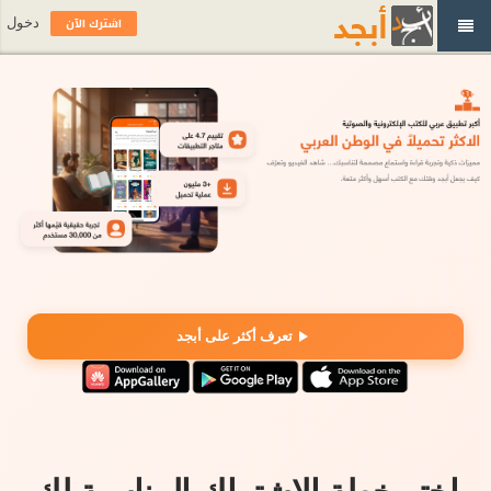
اشترك الآن
دخول
تعرف أكثر على أبجد