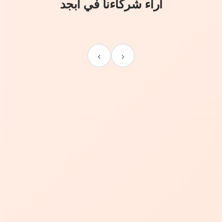
آراء شركاءنا في أبجد
›
‹