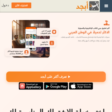
اشترك الآن
دخول
تعرف أكثر على أبجد