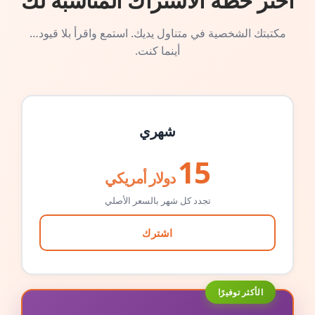
اختر خطة الاشتراك المناسبة لك
مكتبتك الشخصية في متناول يديك. استمع واقرأ بلا قيود…
أينما كنت.
شهري
15
دولار أمريكي
تجدد كل شهر بالسعر الأصلي
اشترك
الأكثر توفيرًا