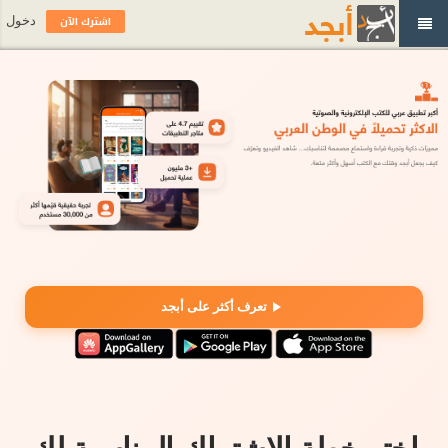
اشترك الآن
دخول
تعرف أكثر على أبجد