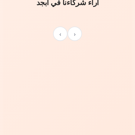
آراء شركاءنا في أبجد
›
‹