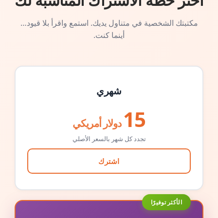
اختر خطة الاشتراك المناسبة لك
مكتبتك الشخصية في متناول يديك. استمع واقرأ بلا قيود…
أينما كنت.
شهري
15
دولار أمريكي
تجدد كل شهر بالسعر الأصلي
اشترك
الأكثر توفيرًا