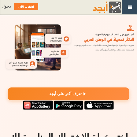
اشترك الآن
دخول
تعرف أكثر على أبجد