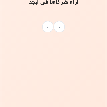
آراء شركاءنا في أبجد
›
‹