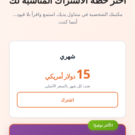
اختر خطة الاشتراك المناسبة لك
مكتبتك الشخصية في متناول يديك. استمع واقرأ بلا قيود…
أينما كنت.
شهري
15
دولار أمريكي
تجدد كل شهر بالسعر الأصلي
اشترك
الأكثر توفيرًا