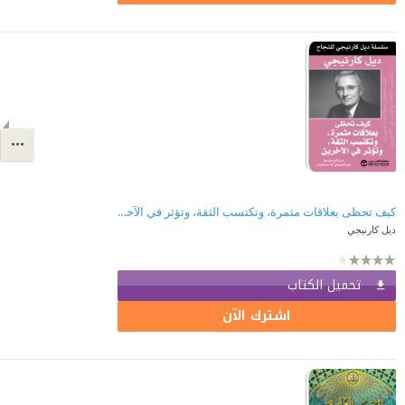
كيف تحظى بعلاقات مثمرة، وتكتسب الثقة، وتؤثر في الآخرين | How to Have Rewarding Relationships, Win Trust and Influence People
ديل كارنيجي
تحميل الكتاب
اشترك الآن