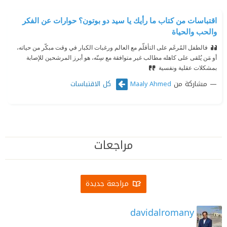
اقتباسات من كتاب ما رأيك يا سيد دو بوتون؟ حوارات عن الفكر
والحب والحياة
فالطفل المُرغَم على التأقلّم مع العالم ورغبات الكبار في وقت مبكّر من حياته،
أو مَن يُلقى على كاهله مطالب غير متوافقة مع سِنّه، هو أبرز المرشحين للإصابة
بمشكلات عقلية ونفسية
مشاركة من
كل الاقتباسات
Maaly Ahmed
مراجعات
مراجعة جديدة
davidalromany