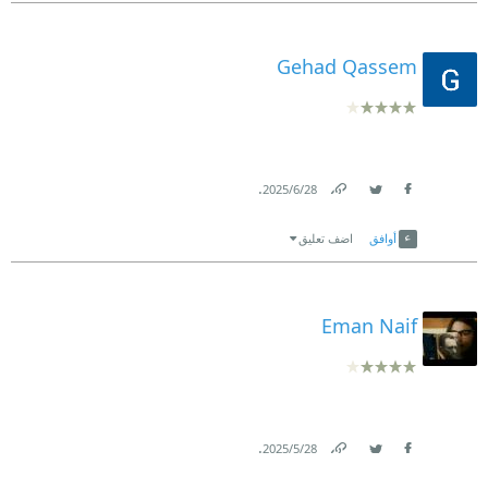
Gehad Qassem
.
28‏/6‏/2025
Link
Twitter
Facebook
أوافق
اضف تعليق
Eman Naif
.
28‏/5‏/2025
Link
Twitter
Facebook