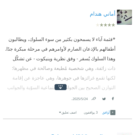
أماني هندام
*فثمة آباء لا يسمحون بكثير من سوء السلوك، ويطالبون
أطفالهم بالإذعان الصارم لأوامرهم في مرحلة مبكرة جدًا.
وهذا السلوك يُسفر - وفق نظرية وينيكوت - عن تشكّل
ذات زائفة، وهي شخصية مُطيعة وصالحة في مظهرها؛
لكنها تقمع غرائزها في جوهرها، وهي عاجزة عن إقامة
التوازن الصحيح بين الجوانب الاجتماعية السوّية والجوانب
الهدَّامة، وهي كذلك شخصية عاجزة عن إظهار رحابة
.
24‏/5‏/2025
Facebook
Twitter
Link
الصدر أو الإعراب عن الحب الحقيقي؛ إذ لم يُسمح له
أوافق
3
يوافقون
اضف تعليق
باستكشاف الأنانية والكراهية اكتشافًا كاملًا ❝
❞ ويقرّ وينيكوت بأنَّ هذا هو السبب وراء امتلاء العالَم