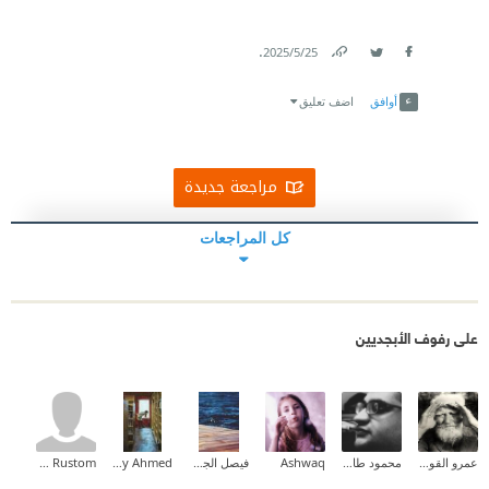
.
25‏/5‏/2025
Link
Twitter
Facebook
أوافق
اضف تعليق
مراجعة جديدة
كل المراجعات
على رفوف الأبجديين
عمرو القوصي
محمود طارق إبراهيم
Ashwaq
فيصل الجهني
Maaly Ahmed
Hamza Rustom