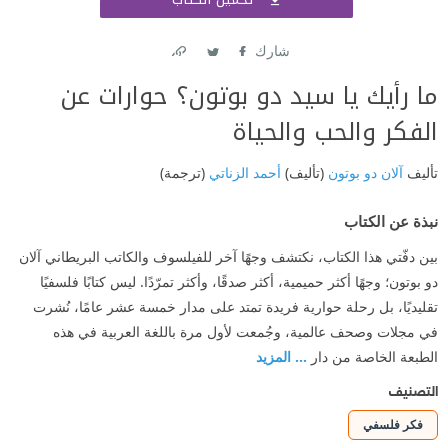
اشتر
شارك
Link
Twitter
Facebook
ما رأيك يا سيد دو بوتون؟ حوارات عن
الفكر والحب والحياة
تأليف
آلان دو بوتون
(تأليف)
أحمد الزناتي
(ترجمة)
نبذة عن الكتاب
بين دفّتي هذا الكتاب، نكتشف وجهًا آخر للفيلسوف والكاتب البريطاني آلان
دو بوتون؛ وجهًا أكثر حميمية، أكثر صدقًا، وأكثر تمرّدًا. ليس كتابًا فلسفيًا
تقليديًا، بل رحلة حوارية فريدة تمتد على مدار خمسة عشر عامًا، نُشرت
في مجلات وصحف عالمية، وجُمعت لأول مرة باللغة العربية في هذه
الطبعة الخاصة من دار
... المزيد
التصنيف
فكر فلسفي