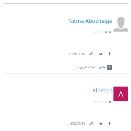
Fatma Aboelnaga
.
10‏/11‏/2025
Link
Twitter
Facebook
أوافق
اضف تعليق
Alomari
.
26‏/2‏/2025
Link
Twitter
Facebook