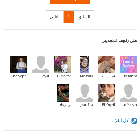
السابق
1
التالي
على رفوف الأبجديين
lamis salem
نبراس الجيلاني
Mostafa
Abed Abu Maizar
ayat
Noha Sophi
Mahmoud Yassin
Yosra El-Ogeil
Jean Ilia
توليب🍁
كل القرّاء