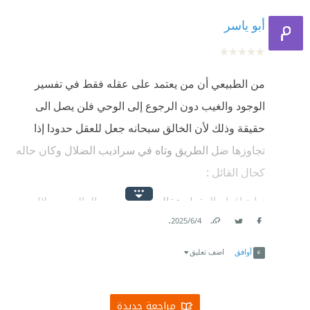
أبو ياسر
من الطبيعي أن من يعتمد على عقله فقط في تفسير
الوجود والغيب دون الرجوع إلى الوحي فلن يصل الى
حقيقة وذلك لأن الخالق سبحانه جعل للعقل حدودا إذا
تجاوزها ضل الطريق وتاه في سراديب الضلال وكان حاله
كحال القائل :
نهاية إقدام العقول عقال ومعظم سير العالمين ضلال
.
4‏/6‏/2025
ولم نستفد من بحثنا طول عمرنا سوى أن جمعنا قيل وقال
Link
Twitter
Facebook
أوافق
اضف تعليق
مراجعة جديدة