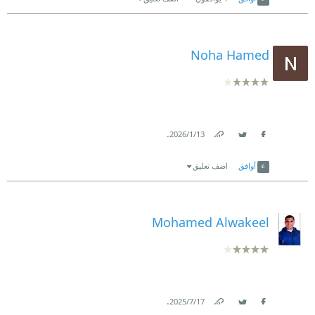
Noha Hamed
.
13‏/1‏/2026
Link
Twitter
Facebook
أوافق
اضف تعليق
Mohamed Alwakeel
.
17‏/7‏/2025