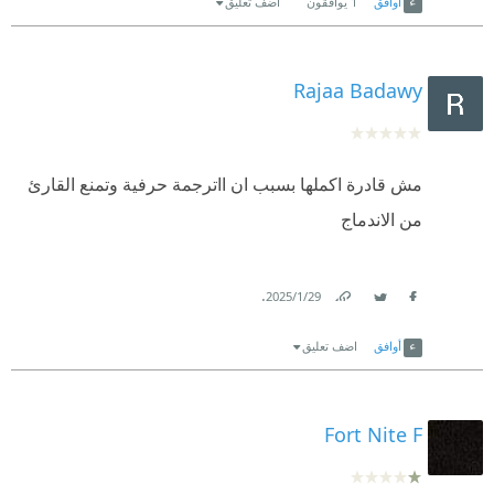
أوافق
1
يوافقون
اضف تعليق
Rajaa Badawy
مش قادرة اكملها بسبب ان ااترجمة حرفية وتمنع القارئ
من الاندماج
.
29‏/1‏/2025
Link
Twitter
Facebook
أوافق
اضف تعليق
Fort Nite F