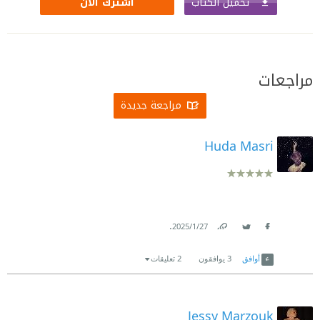
تحميل الكتاب
اشترك الآن
مراجعات
مراجعة جديدة
Huda Masri
.
27‏/1‏/2025
Link
Twitter
Facebook
أوافق
3
يوافقون
2 تعليقات
Jessy Marzouk