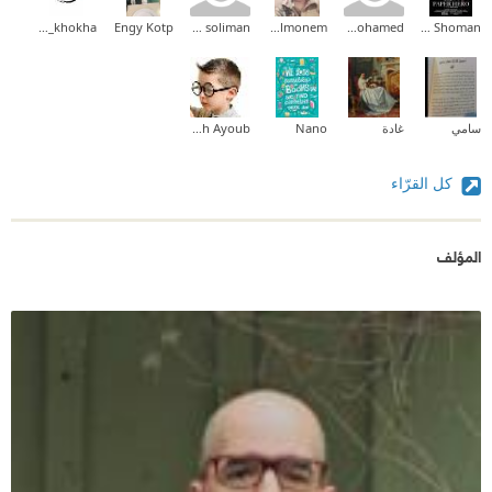
coffee_with_khokha
Engy Kotp
waleed soliman
Waled Abd Elmonem
amr mohamed
Ayman Shoman
سامي
غادة
Nano
Abdallah Ayoub
كل القرّاء
المؤلف