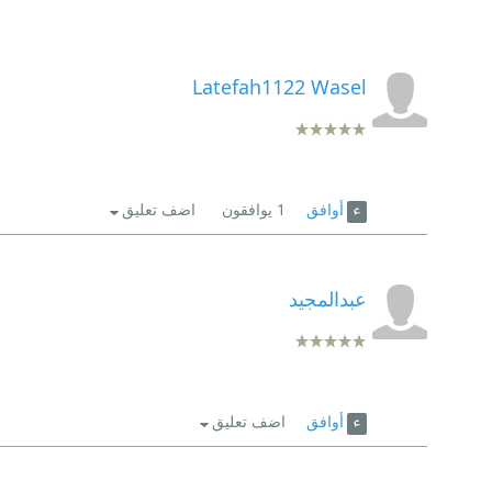
Latefah1122 Wasel
أوافق
1
يوافقون
اضف تعليق
عبدالمجيد
أوافق
اضف تعليق