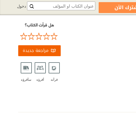
ترك الآن
دخول
هل قرأت الكتاب؟
مراجعة جديدة
قرأته
أقرؤه
سأقرؤه