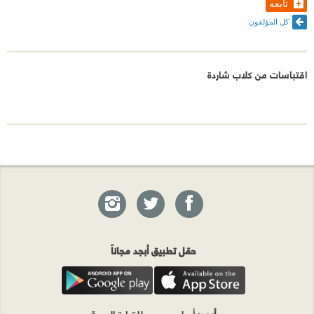
تابعه
كل المؤلفون
اقتباسات من ‎⁨كلاب شاردة
حمّل تطبيق أبجد مجاناً
أبجد
: أسلوب جديد للقراءة العربية