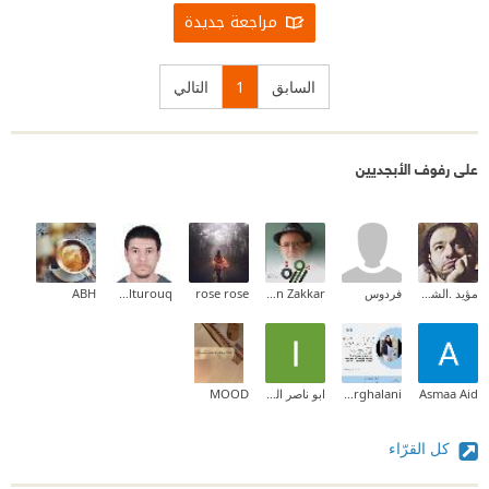
مراجعة جديدة
السابق
1
التالي
على رفوف الأبجديين
مؤيد .الشمالي
فردوس
Maen Zakkar
rose rose
Badruldeen Alturouq
ABH
Asmaa Aid
Manal Marghalani
ابو ناصر المحمدي
MOOD
كل القرّاء