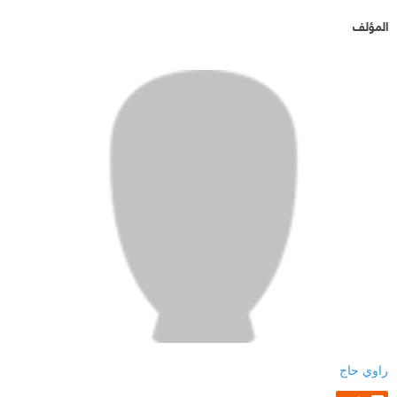
المؤلف
راوي حاج