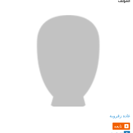
المؤلف
غادة زقروبة
تابعه