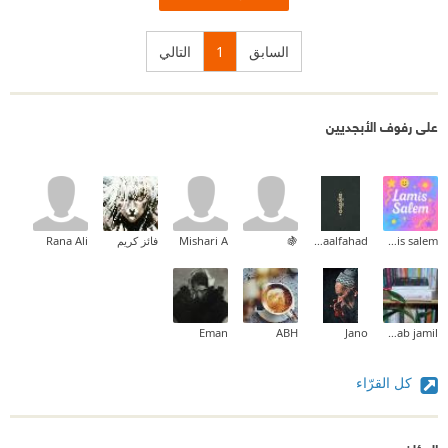
السابق
1
التالي
على رفوف الأبجديين
lamis salem
Asmaalfahad
🍇
Mishari A
فائز كريم
Rana Ali
Eman
ABH
Jano
zainab jamil
كل القرّاء