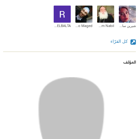
شيرين سامح
Mariam Nabil
Mario Maged
RAWDHAH ELBALTA
كل القرّاء
المؤلف