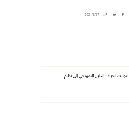
.
27‏/8‏/2024
Link
Twitter
Facebook
جلات الحياة : الدليل النموذجي إلى نظام