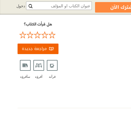
ترك الآن
دخول
هل قرأت الكتاب؟
مراجعة جديدة
قرأته
أقرؤه
سأقرؤه