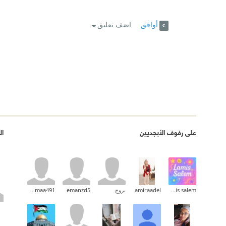
أوافق
اضف تعليق
على رفوف الأبجديين
ال
lamis salem
amiraadel
بروج
emanzd5
medogomaa491