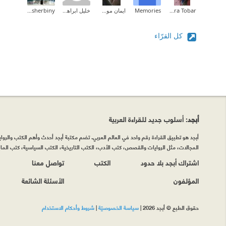
Sara Tobar
Memories
ايمان موسى
خليل ابراهيم
Shady Elsherbiny
كل القرّاء
أبجد
: أسلوب جديد للقراءة العربية
أبجد هو تطبيق القراءة رقم واحد في العالم العربي. تضم مكتبة أبجد أحدث وأهم الكتب والروايات
المجالات، مثل الروايات والقصص، كتب الأدب، الكتب التاريخية، الكتب السياسية، كتب المال 
اشتراك أبجد بلا حدود
الكتب
تواصل معنا
المؤلفون
الأسئلة الشائعة
حقوق الطبع © أبجد 2026
|
سياسة الخصوصيّة
|
شروط وأحكام الاستخدام