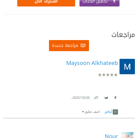
تحميل الكتاب
اشترك الآن
مراجعات
مراجعة جديدة
Maysoon Alkhateeb
.
20‏/10‏/2025
Link
Twitter
Facebook
أوافق
اضف تعليق
Nour