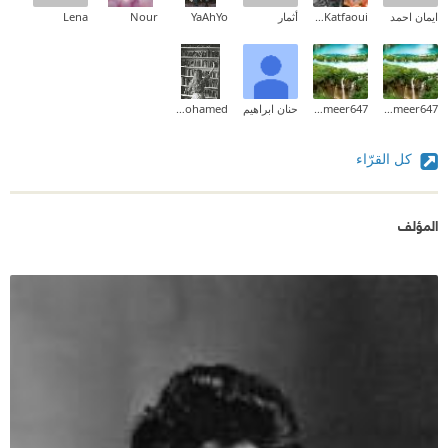
ايمان احمد
Sameh Katfaoui
أثمار
YaAhYo
Nour
Lena
alameer647
alameer647
حنان ابراهيم
Farah Mohamed
كل القرّاء
المؤلف