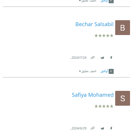
أوافق
اضف تعليق
Bechar Salsabil
.
24‏/7‏/2024
Link
Twitter
Facebook
أوافق
اضف تعليق
Safiya Mohamed
.
29‏/6‏/2024