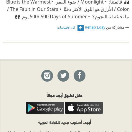
قائمتنا: ‫ • Moonlight / ضوء القمر ‫ • Blue is the Warmest
Color / الأزرق هو اللون الأكثر دفئًا ‫ • The Fault in Our Stars /
ما تخبئه لنا النجوم؟ ‫ • ⁠‎500 Days of Summer‎‏ /500 يوم
مشاركة من
Rehab Loay
كل الاقتباسات
حمّل تطبيق أبجد مجاناً
أبجد
: أسلوب جديد للقراءة العربية