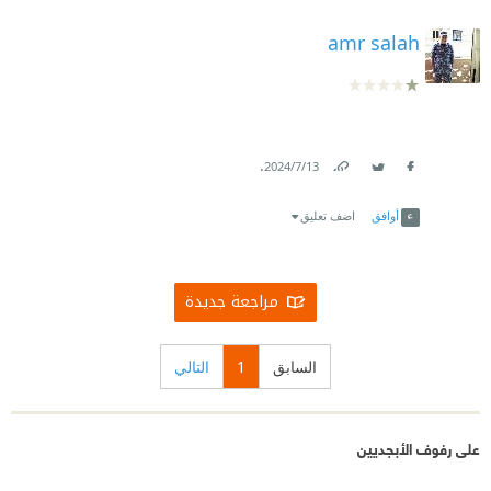
amr salah
.
13‏/7‏/2024
Link
Twitter
Facebook
أوافق
اضف تعليق
مراجعة جديدة
السابق
1
التالي
على رفوف الأبجديين