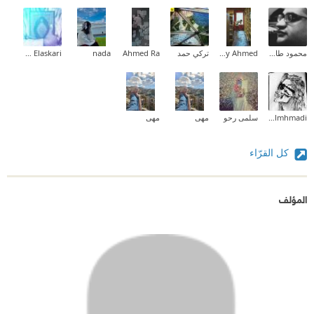
محمود طارق إبراهيم
Maaly Ahmed
تركي حمد
Ahmed Ra
nada
Ahmed Elaskari
Asmaa Almhmadi
سلمى رحو
مهى
مهى
كل القرّاء
المؤلف