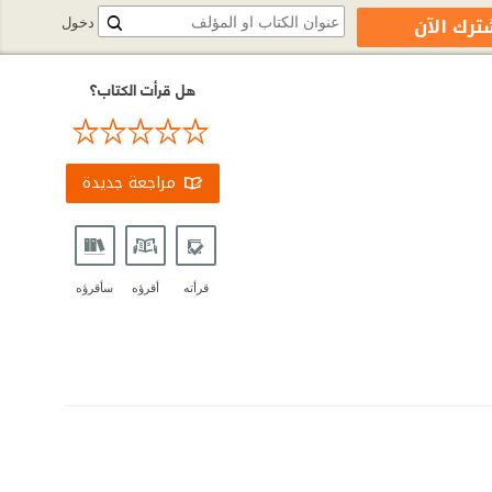
ترك الآن
دخول
هل قرأت الكتاب؟
مراجعة جديدة
قرأته
أقرؤه
سأقرؤه