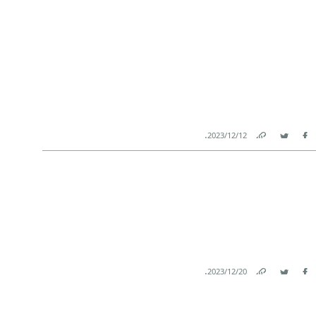
.
12‏/12‏/2023
Link
Twitter
Facebook
.
20‏/12‏/2023
Link
Twitter
Facebook