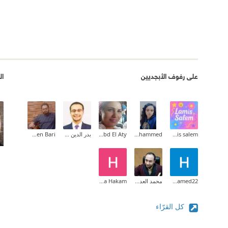
على رفوف الأبجديين
ال
lamis salem
Fatma Muhammed
Rania Abd El Aty
بدر الدين حسن
Momen Bari
Hassan Mohamed22
محمد العدوي
Hiba Hakam
كل القرّاء