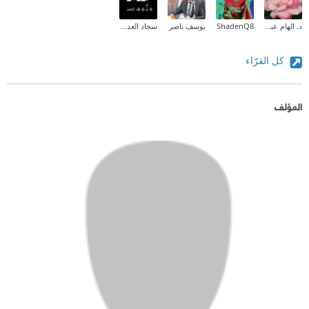
د. الهام عبدالوهاب عبدالقادر
ShadenQ8
يوسف ناصر
سجاد العداي
كل القرّاء
المؤلف