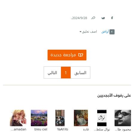
.
28‏/9‏/2024
Link
Twitter
Facebook
أوافق
اضف تعليق
مراجعة جديدة
السابق
1
التالي
على رفوف الأبجديين
محمود طارق إبراهيم
نوال سلطان
غادة
YaAhYo
bleu ciel
Samah Ramadan