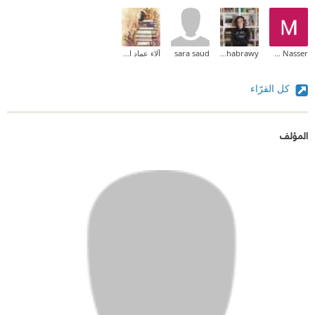
Mariam Nasser
Nada Elshabrawy
sara saud
آلاء عماد الدين
كل القرّاء
المؤلف