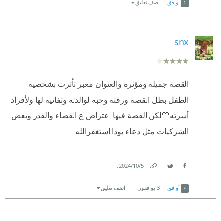
أوافق
اضف تعليق
snx
القصة جميلة ومؤثرة والعنوان معبر تأثرت بشخصية
الطفل بطل القصة ورقته وحبه لوالدته وتفانيه لها ولأفراد
أسرته🤍لكن القصة فيها اعتراض ع القضاء والقدر وبعض
الشركيات مثل دعاء بوذا استغفرالله
.
5‏/10‏/2024
Link
Twitter
Facebook
أوافق
3
يوافقون
اضف تعليق