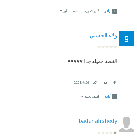
Link
Twitter
Facebook
أوافق
2
يوافقون
اضف تعليق
ولاء الحسني
القصة جميله جدا ♥️♥️♥️♥️♥️
.
26‏/9‏/2024
Link
Twitter
Facebook
أوافق
اضف تعليق
bader alrshedy