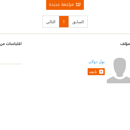
مراجعة جديدة
السابق
1
التالي
مؤلف
اقتباسات من أس
بول دولان
تابعه