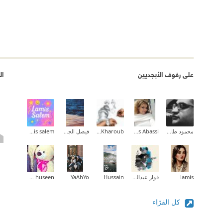
على رفوف الأبجديين
ال
محمود طارق إبراهيم
Inas Abassi
Tamer Kharoub
فيصل الجهني
lamis salem
lamis
فواز عبدالمحسن
Hussain
YaAhYo
zahraa huseen
كل القرّاء