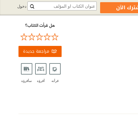
ترك الآن
دخول
هل قرأت الكتاب؟
مراجعة جديدة
قرأته
أقرؤه
سأقرؤه