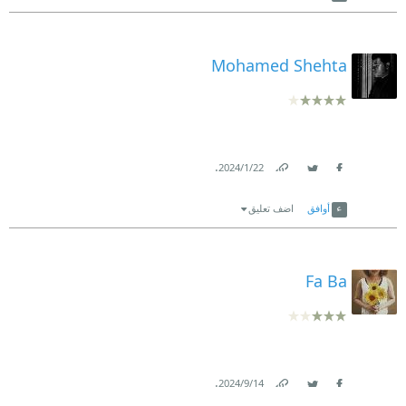
Mohamed Shehta
.
22‏/1‏/2024
Link
Twitter
Facebook
أوافق
اضف تعليق
Fa Ba
.
14‏/9‏/2024
Link
Twitter
Facebook