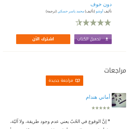
دون خوف
تأليف
أوشو
(تأليف)
محمد ياسر حسكي
(ترجمة)
تحميل الكتاب
اشترك الآن
مراجعات
مراجعة جديدة
أماني هندام
❞ إنَّ الوقوع في الحُبّ يعني عدم وجود طريقة، ولا آليّة،