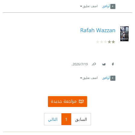
أوافق
اضف تعليق
Rafah Wazzan
.
19‏/7‏/2026
Link
Twitter
Facebook
أوافق
اضف تعليق
مراجعة جديدة
السابق
1
التالي