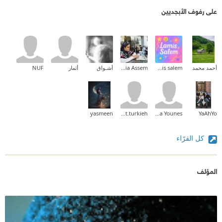
على رفوف الأبجديين
أحمد محمد
lamis salem
Dalia Assem
أشـواق
أثمار
NUF
yasmeen
jawdat.turkieh
Mona Younes
YaAhYo
كل القرّاء
المؤلف