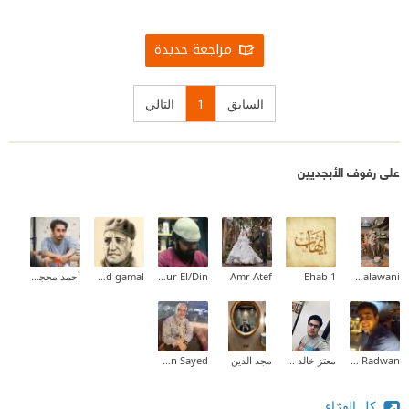
مراجعة جديدة
السابق
1
التالي
على رفوف الأبجديين
Esraa Halawani
Ehab 1
Amr Atef
Nour El/Din
mohamed gamal
أحمد محجوب
Hussein Radwan
معتز خالد حسين
مجد الدين
Eman Sayed
كل القرّاء