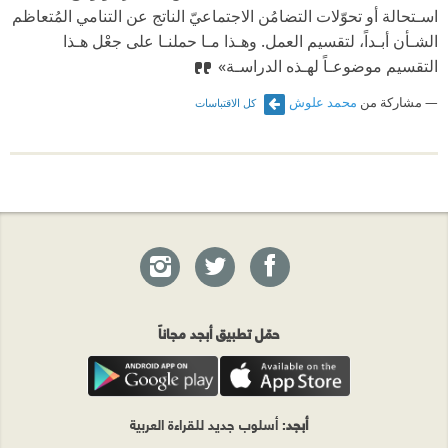
اسـتحالة أو تحوّلات التضامُن الاجتماعيّ الناتج عن التنامي المُتعاظم
الشـأن أبـداً، لتقسيم العمل. وهـذا مـا حملنـا على جعْل هـذا
التقسيم موضوعـاً لهـذه الدراسـة»
مشاركة من
محمد علوش
كل الاقتباسات
حمّل تطبيق أبجد مجاناً
أبجد
: أسلوب جديد للقراءة العربية