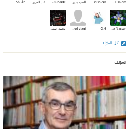
Ehab Mohammed Abd Elsalam
lamis salem
السيد بدير
Mohammad Al-Zubaide
عبد العزيز غدويني
Şăł Åĥ
Alaa Nassar
G.H
Mohammed ziani
محمد عبد المنعم
كل القرّاء
المؤلف