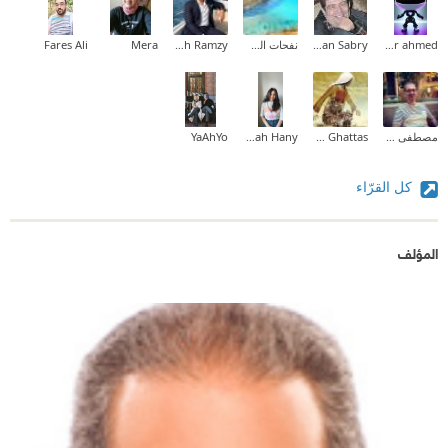
hager ahmed
Ahmed Hassan Sabry
نفحات الصياد
Mina Mamdouh Ramzy
Mera
Fares Ali
مصطفى عمر الفاروق
Hala Ghattas
Sarah Hany
YaAhYo
كل القرّاء
المؤلف