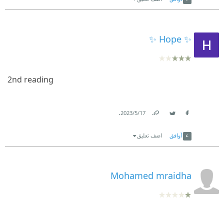
✨ Hope ✨
2nd reading
.
17‏/5‏/2023
Link
Twitter
Facebook
أوافق
اضف تعليق
Mohamed mraidha