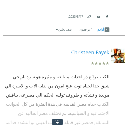
.
17‏/5‏/2023
Link
Twitter
Facebook
أوافق
1
يوافقون
اضف تعليق
Christeen Fayek
الكتاب رائع ذو احداث متتابعه و مثيرة هو سرد تاريخي
شيق جدا لحياه توت عنخ امون من بدايه الاب و الاسرة الي
مولدة و نشأته و طروف توليه الحكم الي مصرعه. يناقش
الكتاب حياه مصر القديمه في هذة الفترة من كل الجوانب
الاجتماعيه و السياسيه. لم تختلف مصر الحاليه عن
السابقه, فمصر غير قابله للتعصب الديني لو التشدد فدائما