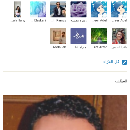
Abeer Adel
Abeer Adel
زهرة بنفسج
Mina Mamdouh Ramzy
Ahmed Elaskari
Sarah Hany
دلندا الحسن
Ashraf Arfat
مـرامـ 🪐
Muhammad Abdallah
كل القرّاء
المؤلف