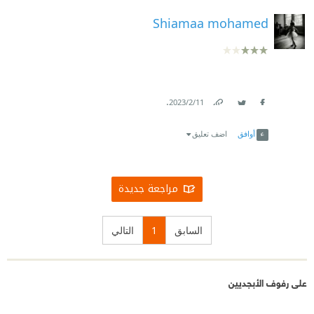
Shiamaa mohamed
.
11‏/2‏/2023
Link
Twitter
Facebook
أوافق
اضف تعليق
مراجعة جديدة
السابق
1
التالي
على رفوف الأبجديين