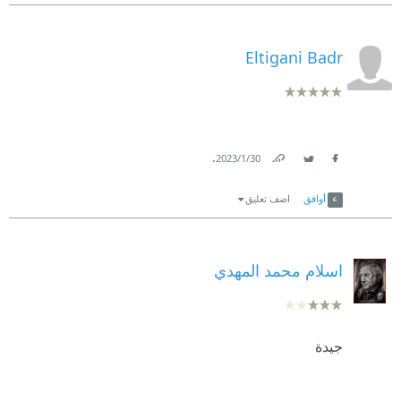
Eltigani Badr
.
30‏/1‏/2023
Link
Twitter
Facebook
أوافق
اضف تعليق
اسلام محمد المهدي
جيدة