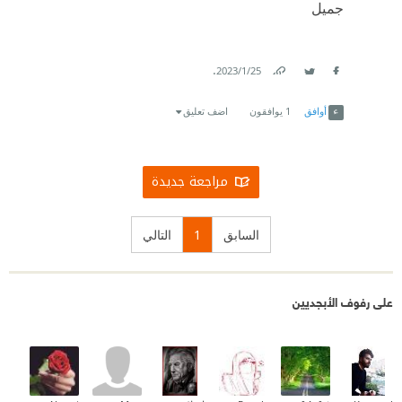
جميل
.
25‏/1‏/2023
Link
Twitter
Facebook
أوافق
1
يوافقون
اضف تعليق
مراجعة جديدة
السابق
1
التالي
على رفوف الأبجديين