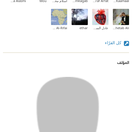
Mouhammed Kaamaal
Ashraf Arfat
TasneemRagab
اسلام محمد المهدي
Mou
Osama Alasmi
Mahetab Ali
عادل السومري
ethar
Mohamed Al-Rifai
كل القرّاء
المؤلف