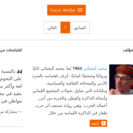
مراجعة جديدة
السابق
1
التالي
مؤلف
اقتباسات من 
محمد اليحيائي
1964
يُعدّ محمد اليحيائي كاتبًا
بالنسبة 
وروائيًا وصحفيًا عُمانيًا، عُرف باهتمامه بالسرد
على التخوم 
الأدبي والصحافة الثقافية والسياسية،
لغة وأكثر من
وبكتاباته التي تتناول تحولات المجتمع العُماني
مقيد في مجر
وأسئلة الذاكرة والوطن والحرية.من أبرز
مواطن في ا
أعماله الحرب، وهي رواية تستعيد أثر حرب
مشاركة من
ظفار في الذاكرة العُمانية من خلال
تابعه