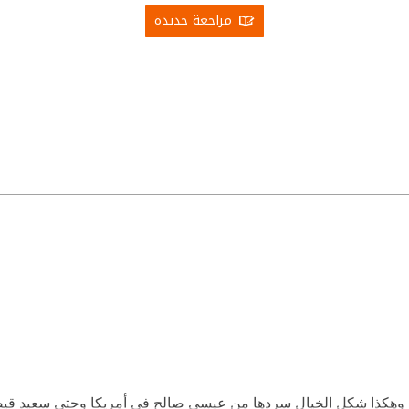
مراجعة جديدة
اصل، وهكذا شكل الخيال سردها من عيسى صالح في أمريكا وحتى سعيد ق