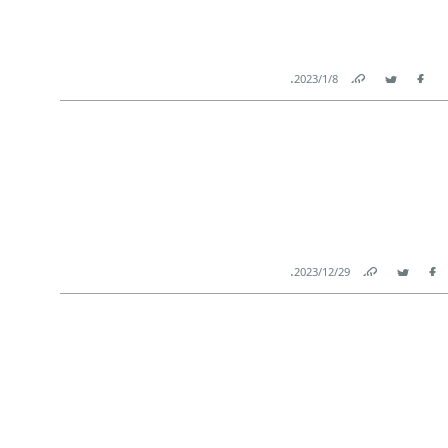
.
8‏/1‏/2023
Link
Twitter
Facebook
.
29‏/12‏/2023
Link
Twitter
Facebook