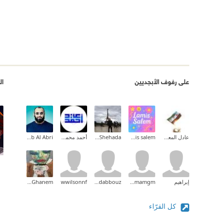
على رفوف الأبجديين
ال
عادل المعشني
lamis salem
Ashraf Shehada
أحمد محمود عيد
Talib Al Abri
إبراهيم
basmamgm
saidboudabbouz
wwilsonnf
Neda Ghanem
كل القرّاء