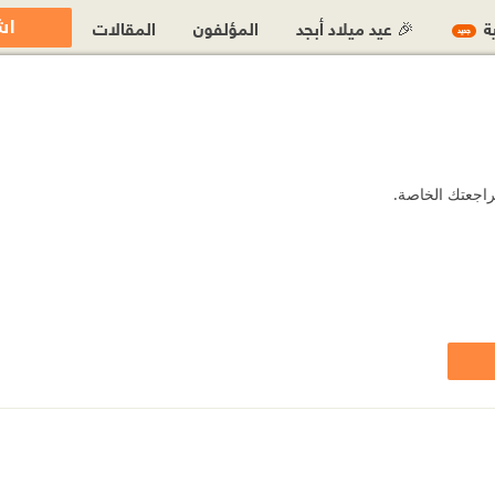
اش
ية
🎉 عيد ميلاد أبجد
المؤلفون
المقالات
جديد
مراجعتك الخاصة.