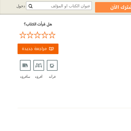
ترك الآن
دخول
هل قرأت الكتاب؟
مراجعة جديدة
قرأته
أقرؤه
سأقرؤه