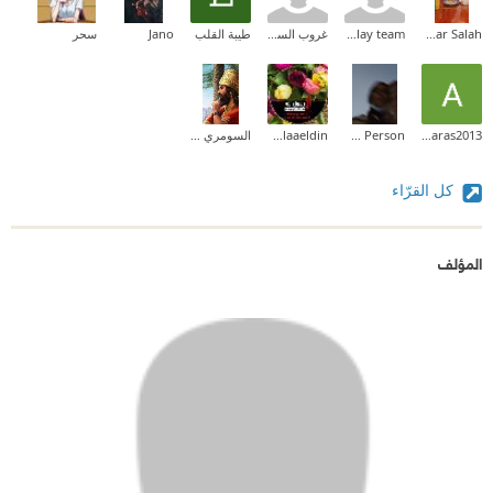
Hagar Salah
google play team
غروب السوالقة
طيبة القلب
Jano
سحر
Aras aras2013
Sendod Person
Hend Alaaeldin
السومري البصراوي
كل القرّاء
المؤلف