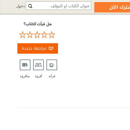
ترك الآن
دخول
هل قرأت الكتاب؟
مراجعة جديدة
قرأته
أقرؤه
سأقرؤه