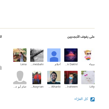
على رفوف الأبجديين
ال
سماء
Tarek Dakhil
أحلام
yunes mesbahi
Lena
Lilly
Mohammed Abdelraheem
Khalid Alharbi
Ashoraya Assyrian
ختام أبو علي
كل القرّاء