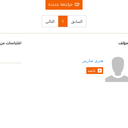
مراجعة جديدة
السابق
1
التالي
مؤلف
اقتباسات من ب
هنري شاريير
تابعه