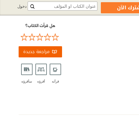
ترك الآن
دخول
هل قرأت الكتاب؟
مراجعة جديدة
قرأته
أقرؤه
سأقرؤه