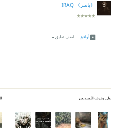
《ياسر》 IRAQ
أوافق
اضف تعليق
على رفوف الأبجديين
ال