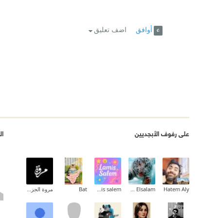
أوافق
اضف تعليق
على رفوف الأبجديين
ال
Hatem Aly
Ehab Mohammed Abd Elsalam
lamis salem
Bat
مروة الجزائري