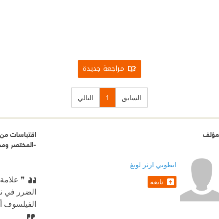
مراجعة جديدة
السابق
1
التالي
مؤلف
اقتباسات من ك
-المختصر ومخت
انطوني ارثر لونغ
❞ علامة 
تابعه
الضرر في نف
الفيلسوف أل