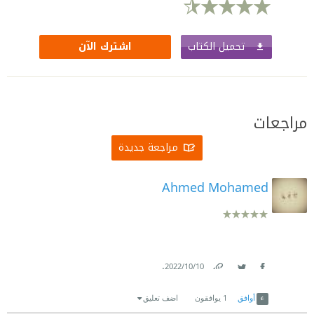
تحميل الكتاب
اشترك الآن
مراجعات
مراجعة جديدة
Ahmed Mohamed
.
10‏/10‏/2022
Link
Twitter
Facebook
أوافق
1
يوافقون
اضف تعليق