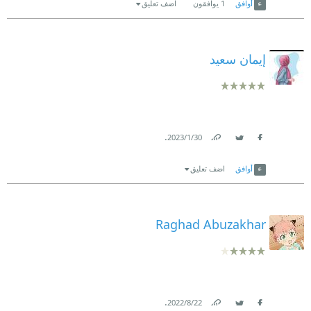
أوافق
1
يوافقون
اضف تعليق
إيمان سعيد
.
30‏/1‏/2023
Link
Twitter
Facebook
أوافق
اضف تعليق
Raghad Abuzakhar
.
22‏/8‏/2022