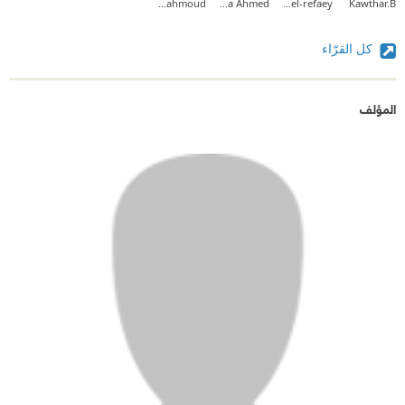
Ola Mahmoud
Nora Ahmed
nancy el-refaey
Kawthar.B
كل القرّاء
المؤلف