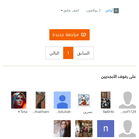
Link
Twitter
Facebook
أوافق
2
يوافقون
اضف تعليق
مراجعة جديدة
السابق
1
التالي
على رفوف الأبجديين
hanoof1129
YaAhYo
نسرين
Saad Abdullah
Zainab_alhaitham
Tota⚜️