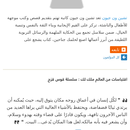
تشين ون جيون
تعد تشين ون جيون كاتبة تهتم بتقديم قصص وكتب موجهة
للأطفال والناشئة، تركز على القيم الإيجابية وبناء الثقة بالنفس وتنمية
الخيال، ضمن سلاسل تجمع بين الحكاية الملهمة والرسائل التربوية
اللطيفة.من أبرز أعمالها اصنع لحلمك جناحين، كتاب يشجع على
تابعه
كل المؤلفون
اقتباسات من العالم ملك لك : سلسلة قوس قزح
❞ لكُل إنسان في أعماق روحه مكان يتوق إليه، حيث يُمكنه أن
يرتدي ثيابًا فضفاضة، ويحتفظ بالأشياء الغالية التي يراها العديد من
الناس الآخرون تافهة، ويكون قادرًا على قضاء وقته بهدوء وسلام،
وأن يشعر فيه بأنه مالكه.
⁠‫لعل هذا المكان يُدعى… البيت. ❝