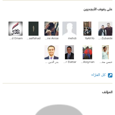
على رفوف الأبجديين
Waleed Emam
Asmaalfahad
Youne Anise
mehdi
YaAhYo
Mohammad Al-Zubaide
حسن محمد عبد الله
Ashoraya Assyrian
Amr Elattar
بدر الدين حسن
كل القرّاء
المؤلف