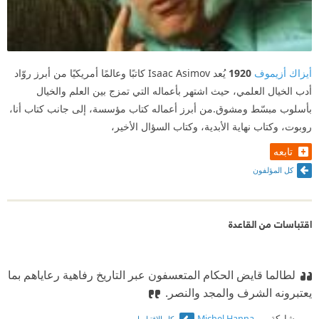
أيزاك أزيموف
1920
يُعد Isaac Asimov كاتبًا وعالمًا أمريكيًا من أبرز روّاد
أدب الخيال العلمي، حيث اشتهر بأعماله التي تمزج بين العلم والخيال
بأسلوب مبسّط ومشوق.من أبرز أعماله كتاب مؤسسة، إلى جانب كتاب أنا،
روبوت، وكتاب نهاية الأبدية، وكتاب السؤال الأخير،
تابعه
كل المؤلفون
اقتباسات من القاعدة
لطالما قايض الحكام المتعسفون عبر التاريخ رفاهية رعاياهم بما
يعتبرونه الشرف والمجد والنصر.
مشاركة من
Michel Hanna
كل الاقتباسات