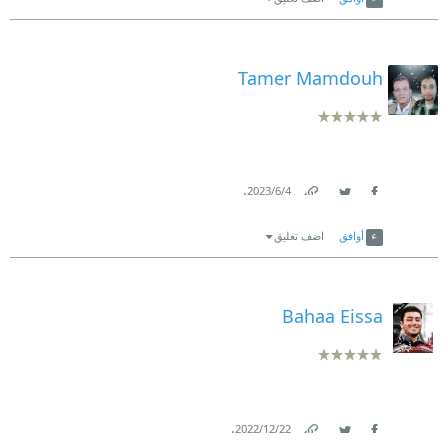
Tamer Mamdouh
.
4‏/6‏/2023
Link
Twitter
Facebook
أوافق
اضف تعليق
Bahaa Eissa
.
22‏/12‏/2022