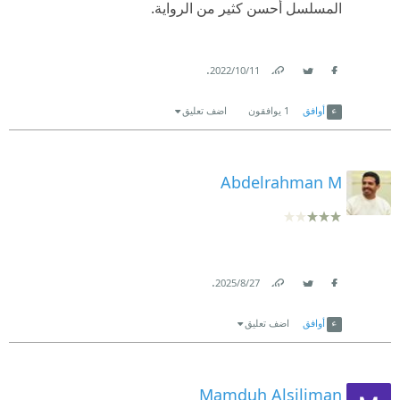
المسلسل أحسن كثير من الرواية.
.
11‏/10‏/2022
Link
Twitter
Facebook
أوافق
1
يوافقون
اضف تعليق
Abdelrahman M
.
27‏/8‏/2025
Link
Twitter
Facebook
أوافق
اضف تعليق
Mamduh Alsiliman