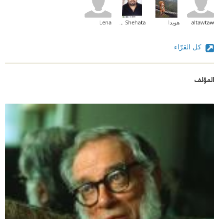
altawtaw
هويدا
Ahmed Mahmoud Ahmed Shehata
Lena
كل القرّاء
المؤلف