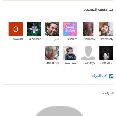
على رفوف الأبجديين
Hatem Aly
Mohamed Habashy
lamis salem
عمر
Alaa Nassar
Ola Awwad
Bano Lilith
Asmaa zakarya
جعفر سعد
Rania Abd El Aty
كل القرّاء
المؤلف