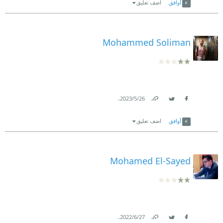
أوافق
اضف تعليق
Mohammed Soliman
.
26‏/5‏/2023
Link
Twitter
Facebook
أوافق
اضف تعليق
Mohamed El-Sayed
.
27‏/6‏/2022